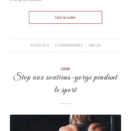
Lire la suite
/
/
3 AOÛT 2016
0 COMMENTAIRES
PAR
LEA
LOOK
Stop aux soutiens-gorge pendant
le sport