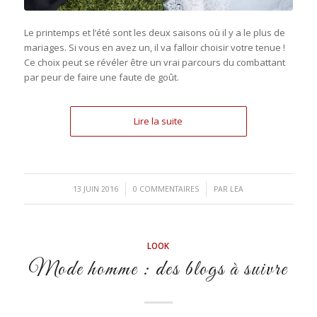
Le printemps et l’été sont les deux saisons où il y a le plus de
mariages. Si vous en avez un, il va falloir choisir votre tenue !
Ce choix peut se révéler être un vrai parcours du combattant
par peur de faire une faute de goût.
Lire la suite
/
/
13 JUIN 2016
0 COMMENTAIRES
PAR
LEA
LOOK
Mode homme : des blogs à suivre