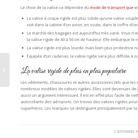
Le choix de la valise va dépendre du
mode de transport que vou
La valise à coque rigide est plus solide qu’une valise soup
soit dans la cabine d’un avion, en soute, dans le coffre d’un
Le marché des bagages est aujourd’hui très varié. Vous n’a
la valise rigide de 40 à 56 cm de hauteur. Elle embarque le
La valise rigide est plus lourde, mais bien plus protectrice 
Équipée d’un cadenas, la valise rigide sera plus difficile à o
Comment choisir un
La valise rigide de plus en plus populaire
pull pour homme ?
Les vêtements, chaussures et autres accessoires tels que les é
nombreux modèles de valises rigides. Elles sont devenues de plu
aussi un argument intéressant. Il est en effet plus facile de n
autocollants des aéroports. On trouve des valises rigides pour t
superhéros. Les marques se distinguent principalement par la qu
/
3 SEPTEMBRE 2