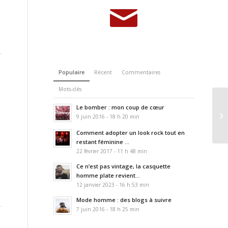
r
Populaire
Récent
Commentaires
Mots-clés
Le bomber : mon coup de cœur
9 juin 2016 - 18 h 20 min
Comment adopter un look rock tout en
restant féminine ...
22 février 2017 - 11 h 48 min
Ce n’est pas vintage, la casquette
homme plate revient...
12 janvier 2023 - 16 h 53 min
Mode homme : des blogs à suivre
7 juin 2016 - 18 h 25 min