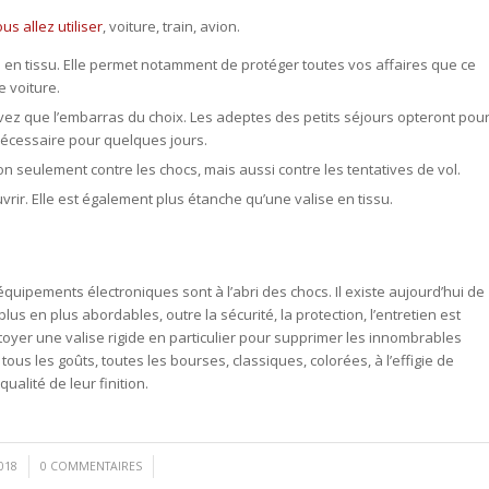
s allez utiliser
, voiture, train, avion.
le en tissu. Elle permet notamment de protéger toutes vos affaires que ce
e voiture.
vez que l’embarras du choix. Les adeptes des petits séjours opteront pou
 nécessaire pour quelques jours.
non seulement contre les chocs, mais aussi contre les tentatives de vol.
uvrir. Elle est également plus étanche qu’une valise en tissu.
quipements électroniques sont à l’abri des chocs. Il existe aujourd’hui de
s en plus abordables, outre la sécurité, la protection, l’entretien est
ettoyer une valise rigide en particulier pour supprimer les innombrables
ous les goûts, toutes les bourses, classiques, colorées, à l’effigie de
alité de leur finition.
/
018
0 COMMENTAIRES